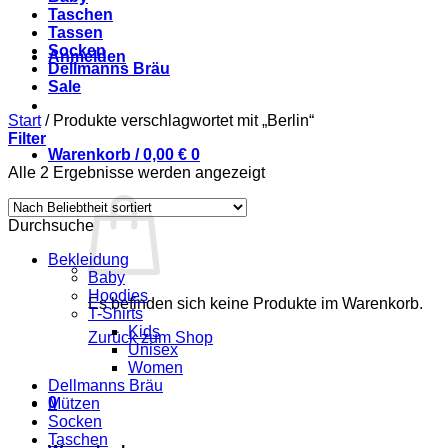
Taschen
Tassen
Socken
Anmelden
Dellmanns Bräu
Sale
Start
/
Produkte verschlagwortet mit „Berlin“
Filter
Warenkorb /
0,00
€
0
Nach
Alle 2 Ergebnisse werden angezeigt
Beliebtheit
sortiert
Durchsuche
Bekleidung
Baby
Hoodies
Es befinden sich keine Produkte im Warenkorb.
T-Shirts
Kids
Zurück zum Shop
Unisex
Women
Dellmanns Bräu
0
Mützen
Socken
Taschen