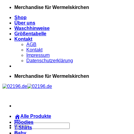
Zum
Merchandise für Wermelskirchen
Inhalt
Shop
springen
Über uns
Waschhinweise
Größentabelle
Kontakt
AGB
Kontakt
Impressum
Datenschutzerklärung
Merchandise für Wermelskirchen
Alle Produkte
Hoodies
Suchen
T-Shirts
nach:
Baby