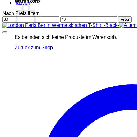
Warenkorb
Tassen
Nach Preis filtern
Min.
Max.
Filter
Preis
Preis
Es befinden sich keine Produkte im Warenkorb.
Zurück zum Shop