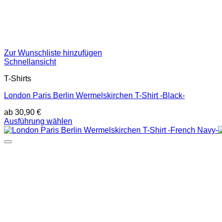
Zur Wunschliste hinzufügen
Schnellansicht
T-Shirts
London Paris Berlin Wermelskirchen T-Shirt -Black-
ab
30,90
€
Dieses
Ausführung wählen
Produkt
weist
mehrere
Varianten
auf.
Die
Optionen
können
auf
der
Produktseite