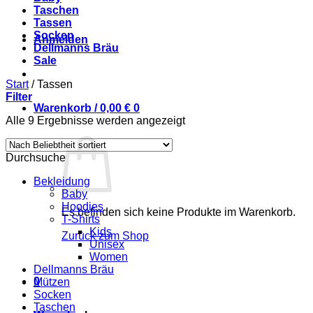
Taschen
Tassen
Socken
Anmelden
Dellmanns Bräu
Sale
Start
/
Tassen
Filter
Warenkorb /
0,00
€
0
Nach
Alle 9 Ergebnisse werden angezeigt
Beliebtheit
sortiert
Durchsuche
Bekleidung
Baby
Hoodies
Es befinden sich keine Produkte im Warenkorb.
T-Shirts
Kids
Zurück zum Shop
Unisex
Women
Dellmanns Bräu
0
Mützen
Socken
Taschen