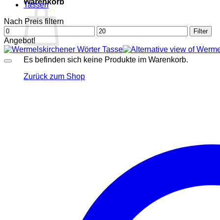
Warenkorb
Tassen
Nach Preis filtern
Min.
Max.
Filter
Preis
Preis
Angebot!
Es befinden sich keine Produkte im Warenkorb.
Zurück zum Shop