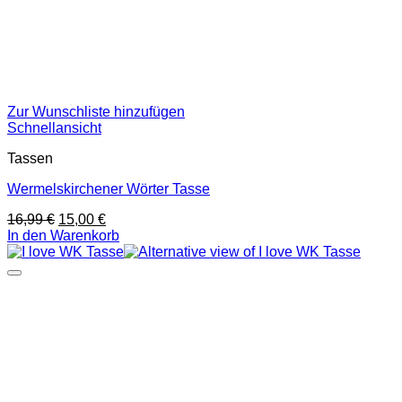
Zur Wunschliste hinzufügen
Schnellansicht
Tassen
Wermelskirchener Wörter Tasse
Ursprünglicher
Aktueller
16,99
€
15,00
€
Preis
Preis
In den Warenkorb
war:
ist:
16,99 €
15,00 €.