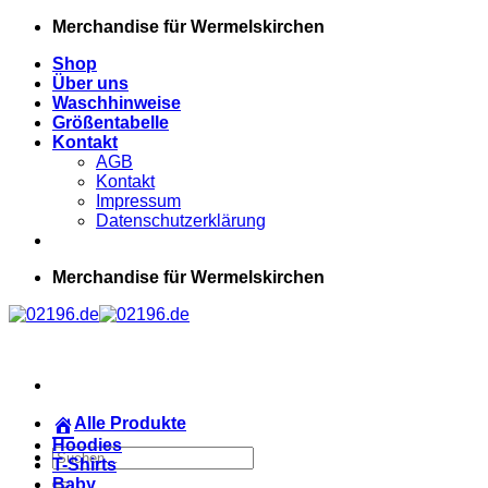
Zum
Merchandise für Wermelskirchen
Inhalt
Shop
springen
Über uns
Waschhinweise
Größentabelle
Kontakt
AGB
Kontakt
Impressum
Datenschutzerklärung
Merchandise für Wermelskirchen
Alle Produkte
Hoodies
Suchen
T-Shirts
nach:
Baby