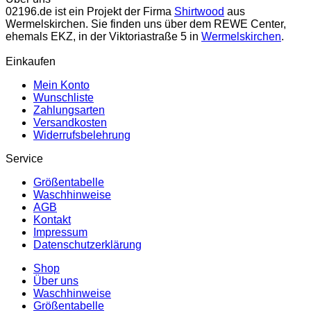
Varianten
02196.de ist ein Projekt der Firma
Shirtwood
aus
auf.
Wermelskirchen. Sie finden uns über dem REWE Center,
Die
ehemals EKZ, in der Viktoriastraße 5 in
Wermelskirchen
.
Optionen
können
Einkaufen
auf
Mein Konto
der
Wunschliste
Produktseite
Zahlungsarten
gewählt
Versandkosten
werden
Widerrufsbelehrung
Service
Größentabelle
Waschhinweise
AGB
Kontakt
Impressum
Datenschutzerklärung
Shop
Über uns
Waschhinweise
Größentabelle