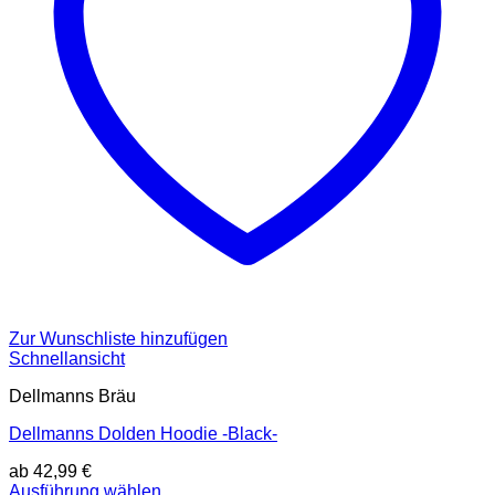
gewählt
werden
Zur Wunschliste hinzufügen
Schnellansicht
Dellmanns Bräu
Dellmanns Dolden Hoodie -Black-
ab
42,99
€
Dieses
Ausführung wählen