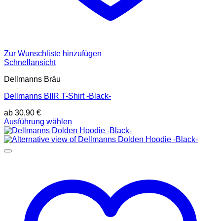
Zur Wunschliste hinzufügen
Schnellansicht
Dellmanns Bräu
Dellmanns BIIR T-Shirt -Black-
ab
30,90
€
Dieses
Ausführung wählen
Produkt
weist
mehrere
Varianten
auf.
Die
Optionen
können
auf
der
Produktseite