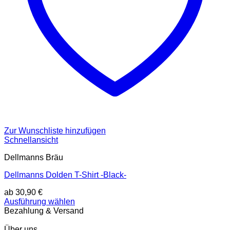
Zur Wunschliste hinzufügen
Schnellansicht
Dellmanns Bräu
Dellmanns Dolden T-Shirt -Black-
ab
30,90
€
Dieses
Ausführung wählen
Produkt
Bezahlung & Versand
weist
mehrere
Über uns