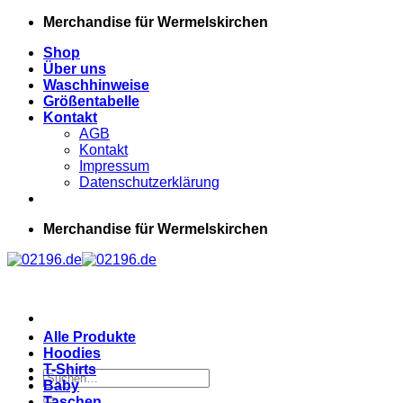
Zum
Merchandise für Wermelskirchen
Inhalt
Shop
springen
Über uns
Waschhinweise
Größentabelle
Kontakt
AGB
Kontakt
Impressum
Datenschutzerklärung
Merchandise für Wermelskirchen
Alle Produkte
Hoodies
T-Shirts
Suchen
Baby
nach:
Taschen