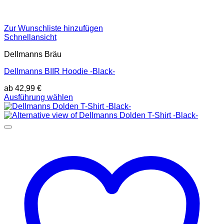
Zur Wunschliste hinzufügen
Schnellansicht
Dellmanns Bräu
Dellmanns BIIR Hoodie -Black-
ab
42,99
€
Dieses
Ausführung wählen
Produkt
weist
mehrere
Varianten
auf.
Die
Optionen
können
auf
der
Produktseite
gewählt
werden