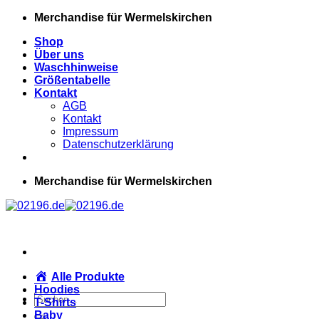
Zum
Merchandise für Wermelskirchen
Inhalt
Shop
springen
Über uns
Waschhinweise
Größentabelle
Kontakt
AGB
Kontakt
Impressum
Datenschutzerklärung
Merchandise für Wermelskirchen
Alle Produkte
Hoodies
Suchen
T-Shirts
nach:
Baby