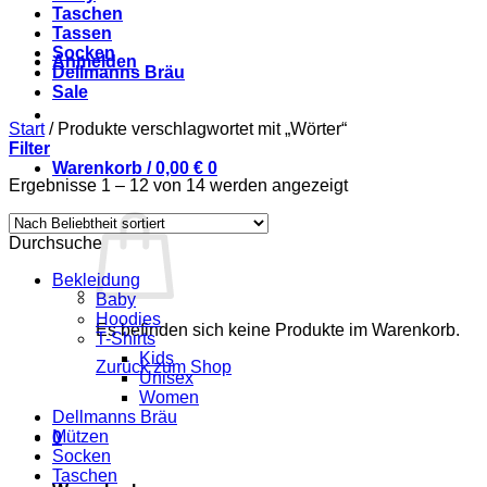
Taschen
Tassen
Socken
Anmelden
Dellmanns Bräu
Sale
Start
/
Produkte verschlagwortet mit „Wörter“
Filter
Warenkorb /
0,00
€
0
Nach
Ergebnisse 1 – 12 von 14 werden angezeigt
Beliebtheit
sortiert
Durchsuche
Bekleidung
Baby
Hoodies
Es befinden sich keine Produkte im Warenkorb.
T-Shirts
Kids
Zurück zum Shop
Unisex
Women
Dellmanns Bräu
Mützen
0
Socken
Taschen