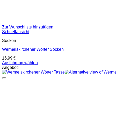
Zur Wunschliste hinzufügen
Schnellansicht
Socken
Wermelskirchener Wörter Socken
16,99
€
Dieses
Ausführung wählen
Produkt
Angebot!
weist
mehrere
Varianten
auf.
Die
Optionen
können
auf
der
Produktseite