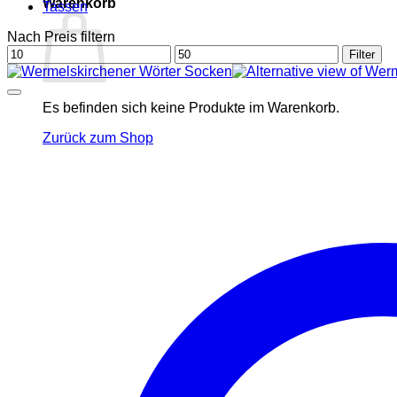
Warenkorb
Tassen
Nach Preis filtern
Min.
Max.
Filter
Preis
Preis
Es befinden sich keine Produkte im Warenkorb.
Zurück zum Shop