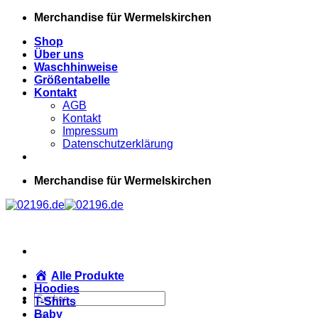
Zum
Merchandise für Wermelskirchen
Inhalt
Shop
springen
Über uns
Waschhinweise
Größentabelle
Kontakt
AGB
Kontakt
Impressum
Datenschutzerklärung
Merchandise für Wermelskirchen
Alle Produkte
Hoodies
Suchen
T-Shirts
nach:
Baby