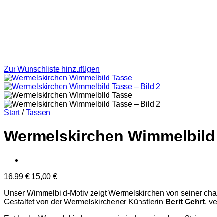
Zur Wunschliste hinzufügen
Start
/
Tassen
Wermelskirchen Wimmelbild
Ursprünglicher
Aktueller
16,99
€
15,00
€
Preis
Preis
Unser Wimmelbild-Motiv zeigt Wermelskirchen von seiner charm
war:
ist:
Gestaltet von der Wermelskirchener Künstlerin
Berit Gehrt
, v
16,99 €
15,00 €.