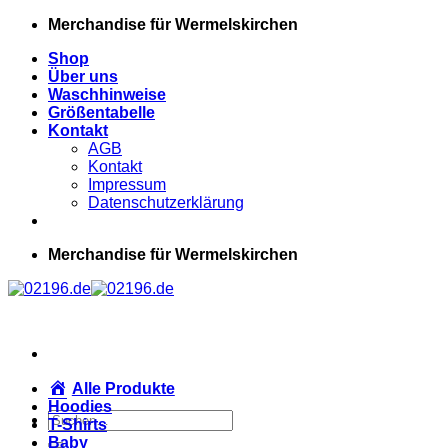
Zum
Merchandise für Wermelskirchen
Inhalt
Shop
springen
Über uns
Waschhinweise
Größentabelle
Kontakt
AGB
Kontakt
Impressum
Datenschutzerklärung
Merchandise für Wermelskirchen
Alle Produkte
Hoodies
Suchen
T-Shirts
nach:
Baby