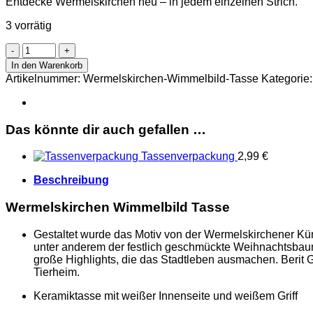
Entdecke Wermelskirchen neu – in jedem einzelnen Strich.
3 vorrätig
Wermelskirchen
Wimmelbild
In den Warenkorb
Tasse
Artikelnummer:
Wermelskirchen-Wimmelbild-Tasse
Kategorie
Menge
Das könnte dir auch gefallen …
Tassenverpackung
2,99
€
Beschreibung
Wermelskirchen Wimmelbild Tasse
Gestaltet wurde das Motiv von der Wermelskirchener Kü
unter anderem der festlich geschmückte Weihnachtsbaum a
große Highlights, die das Stadtleben ausmachen. Berit G
Tierheim.
Keramiktasse mit weißer Innenseite und weißem Griff