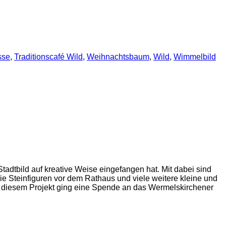
sse
,
Traditionscafé Wild
,
Weihnachtsbaum
,
Wild
,
Wimmelbild
adtbild auf kreative Weise eingefangen hat. Mit dabei sind
ie Steinfiguren vor dem Rathaus und viele weitere kleine und
 in diesem Projekt ging eine Spende an das Wermelskirchener