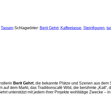
:
Tassen
Schlagwörter:
Berit Gehrt
,
Kaffeetasse
,
Steinfiguren
,
ta
nstlerin
Berit Gehrt
, die bekannte Plätze und Szenen aus dem St
uf dem Markt, das Traditionscafé Wild, die berühmte „Katt“, d
ehrt unterstützt mit jedem ihrer Projekte wohltätige Zwecke –