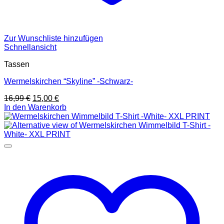
Zur Wunschliste hinzufügen
Schnellansicht
Tassen
Wermelskirchen “Skyline” -Schwarz-
Ursprünglicher
Aktueller
16,99
€
15,00
€
Preis
Preis
In den Warenkorb
war:
ist:
16,99 €
15,00 €.