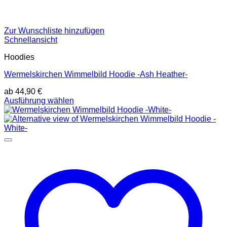
Zur Wunschliste hinzufügen
Schnellansicht
Hoodies
Wermelskirchen Wimmelbild Hoodie -Ash Heather-
ab
44,90
€
Dieses
Ausführung wählen
Produkt
weist
mehrere
Varianten
auf.
Die
Optionen
können
auf
der
Produktseite
gewählt
werden