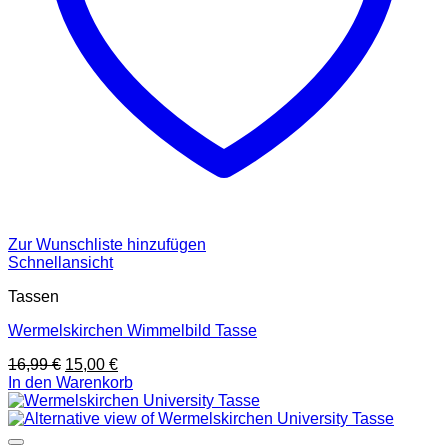
Zur Wunschliste hinzufügen
Schnellansicht
Tassen
Wermelskirchen Wimmelbild Tasse
Ursprünglicher
Aktueller
16,99
€
15,00
€
Preis
Preis
In den Warenkorb
war:
ist:
16,99 €
15,00 €.