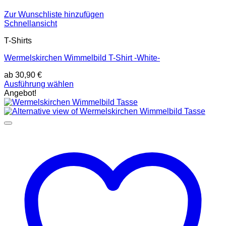
Zur Wunschliste hinzufügen
Schnellansicht
T-Shirts
Wermelskirchen Wimmelbild T-Shirt -White-
ab
30,90
€
Dieses
Ausführung wählen
Produkt
Angebot!
weist
mehrere
Varianten
auf.
Die
Optionen
können
auf
der
Produktseite
gewählt
werden