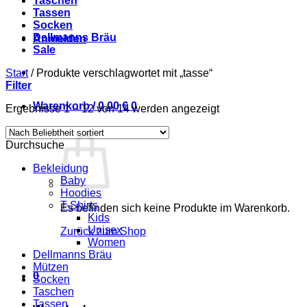
Taschen
Tassen
Socken
Dellmanns Bräu
Anmelden
Sale
Start
/
Produkte verschlagwortet mit „tasse“
Filter
Warenkorb /
0,00
€
0
Nach
Ergebnisse 1 – 12 von 14 werden angezeigt
Beliebtheit
sortiert
Durchsuche
Bekleidung
Baby
Hoodies
T-Shirts
Es befinden sich keine Produkte im Warenkorb.
Kids
Unisex
Zurück zum Shop
Women
Dellmanns Bräu
Mützen
0
Socken
Taschen
Tassen