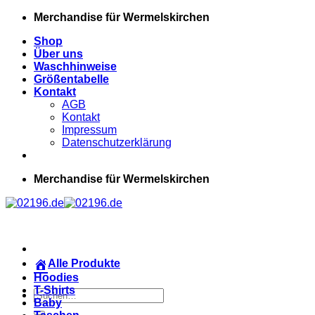
Zum
Merchandise für Wermelskirchen
Inhalt
Shop
springen
Über uns
Waschhinweise
Größentabelle
Kontakt
AGB
Kontakt
Impressum
Datenschutzerklärung
Merchandise für Wermelskirchen
Alle Produkte
Hoodies
T-Shirts
Suchen
Baby
nach: