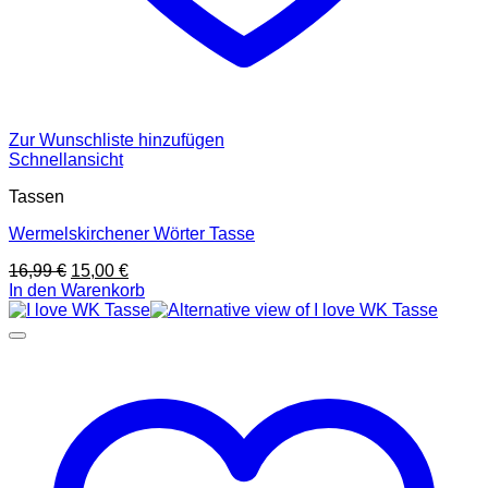
Zur Wunschliste hinzufügen
Schnellansicht
Tassen
Wermelskirchener Wörter Tasse
Ursprünglicher
Aktueller
16,99
€
15,00
€
Preis
Preis
In den Warenkorb
war:
ist:
16,99 €
15,00 €.