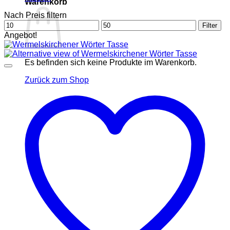
Warenkorb
Nach Preis filtern
Min.
Max.
Filter
Preis
Preis
Angebot!
Es befinden sich keine Produkte im Warenkorb.
Zurück zum Shop