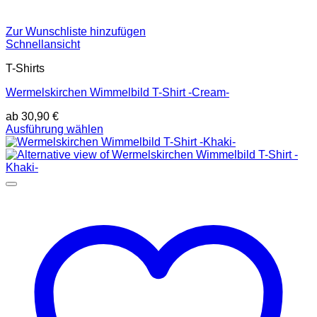
Zur Wunschliste hinzufügen
Schnellansicht
T-Shirts
Wermelskirchen Wimmelbild T-Shirt -Cream-
ab
30,90
€
Dieses
Ausführung wählen
Produkt
weist
mehrere
Varianten
auf.
Die
Optionen
können
auf
der
Produktseite
gewählt
werden